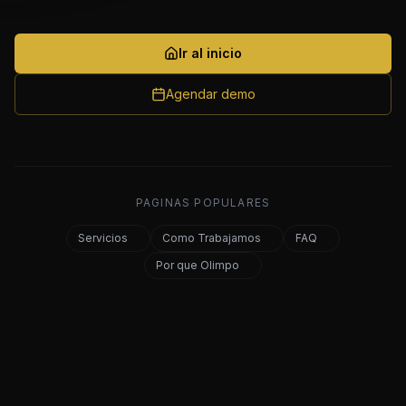
Ir al inicio
Agendar demo
PAGINAS POPULARES
Servicios
Como Trabajamos
FAQ
Por que Olimpo