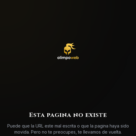
Esta pagina no existe
Puede que la URL este mal escrita o que la pagina haya sido
movida. Pero no te preocupes, te llevamos de vuelta.